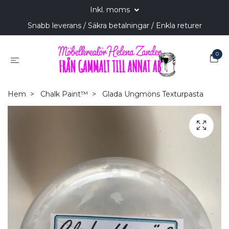
Inkl. moms
Snabb leverans / Säkra betalningar / Enkla returer
0
Hem
Chalk Paint™
Glada Ungmöns Texturpasta