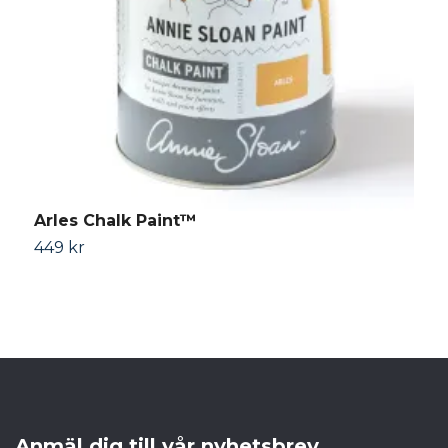
Arles Chalk Paint™
B
449 kr
4
Anmäl dig till vår nyhetsbrev