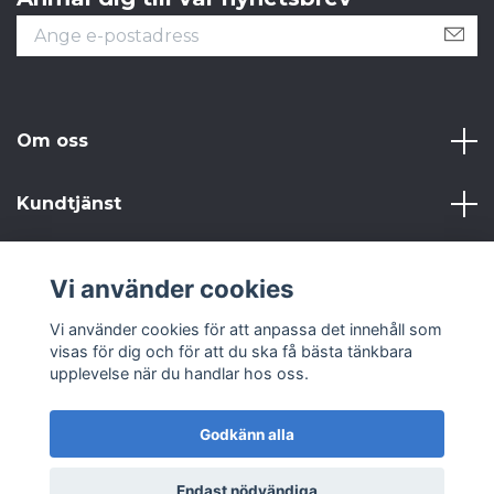
Om oss
Kundtjänst
Läs mer
Vi använder cookies
Sociala medier
Vi använder cookies för att anpassa det innehåll som
visas för dig och för att du ska få bästa tänkbara
upplevelse när du handlar hos oss.
Godkänn alla
© 2026 Från Gammalt till Annat AB
Endast nödvändiga