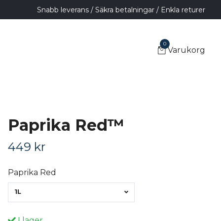
Snabb leverans / Säkra betalningar / Enkla returer
0
Varukorg
Paprika Red™
449 kr
Paprika Red
1L
I lager