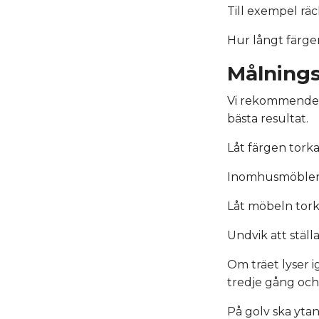
Till exempel räc
Hur långt färge
Målning
Vi rekommende
bästa resultat.
Låt färgen tork
Inomhusmöbler
Låt möbeln tork
Undvik att stäl
Om träet lyser i
tredje gång och
På golv ska yta