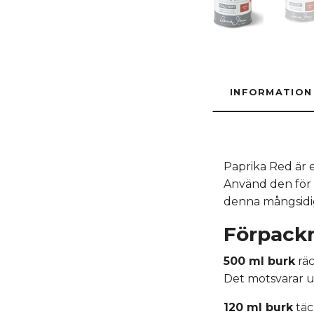
INFORMATION
Paprika Red är 
Använd den för 
denna mångsidi
Förpackn
500 ml burk
räc
Det motsvarar u
120 ml burk
täc