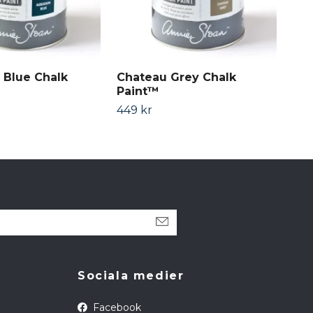
 Blue Chalk
Chateau Grey Chalk
Pro
Paint™
449
449 kr
Sociala medier
Facebook