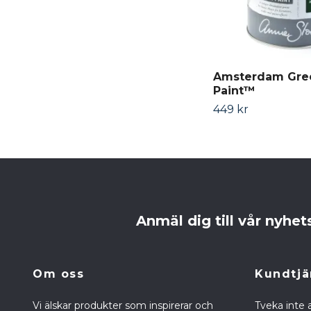
Amsterdam Gre
Paint™
449 kr
Anmäl dig till vår nyhet
Om oss
Kundtjä
Vi älskar produkter som inspirerar och
Tveka inte 