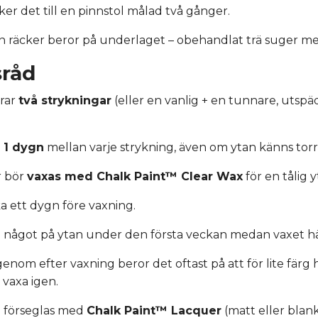
ker det till en pinnstol målad två gånger.
n räcker beror på underlaget – obehandlat trä suger mer
sråd
rar
två strykningar
(eller en vanlig + en tunnare, utspäd
a
1 dygn
mellan varje strykning, även om ytan känns torr
 bör
vaxas med Chalk Paint™ Clear Wax
för en tålig y
a ett dygn före vaxning.
la något på ytan under den första veckan medan vaxet h
genom efter vaxning beror det oftast på att för lite färg
 vaxa igen.
n förseglas med
Chalk Paint™ Lacquer
(matt eller blank