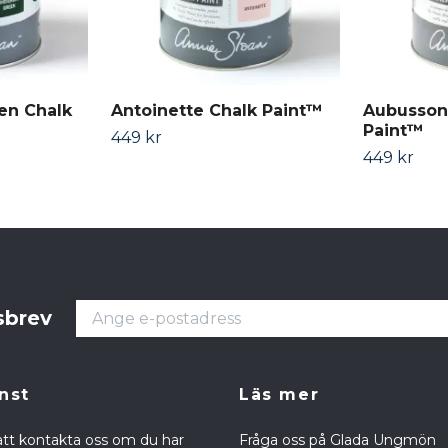
en Chalk
Antoinette Chalk Paint™
Aubusson
Paint™
449 kr
449 kr
sbrev
nst
Läs mer
att kontakta oss om du har
Fråga oss på Glada Ungmön