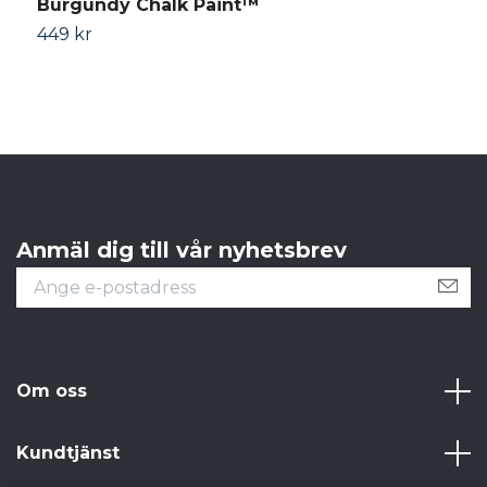
Burgundy Chalk Paint™
N
449 kr
4
Anmäl dig till vår nyhetsbrev
Om oss
Kundtjänst