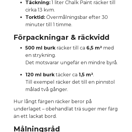
Täckning:
1 liter Chalk Paint räcker till
cirka 13 kvm.
Torktid:
Övermålningsbar efter 30
minuter till 1 timme.
Förpackningar & räckvidd
500 ml burk
räcker till ca
6,5 m²
med
en strykning.
Det motsvarar ungefär en mindre byrå.
120 ml burk
täcker ca
1,5 m²
.
Till exempel räcker det till en pinnstol
målad två gånger.
Hur långt färgen räcker beror på
underlaget – obehandlat trä suger mer färg
än ett lackat bord.
Målningsråd