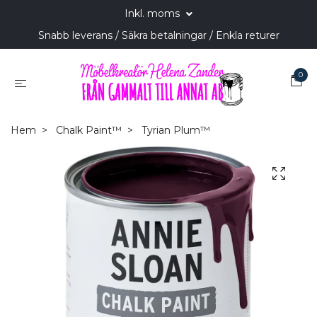
Inkl. moms
Snabb leverans / Säkra betalningar / Enkla returer
0
Hem
Chalk Paint™
Tyrian Plum™