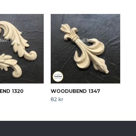
ND 1320
WOODUBEND 1347
WO
82 kr
189