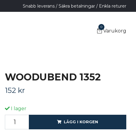
Snabb leverans / Säkra betalningar / Enkla returer
0
Varukorg
WOODUBEND 1352
152 kr
I lager
LÄGG I KORGEN