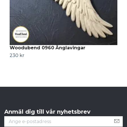
Woodubend 0960 Änglavingar
W
230 kr
2
Anmäl dig till vår nyhetsbrev