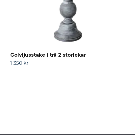
Golvljusstake i trä 2 storlekar
P
1 350 kr
2