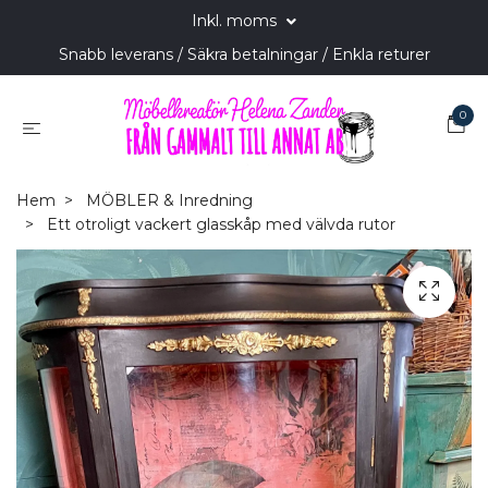
Inkl. moms
Snabb leverans / Säkra betalningar / Enkla returer
0
Hem
MÖBLER & Inredning
Ett otroligt vackert glasskåp med välvda rutor