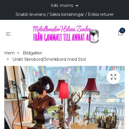
Inkl. moms
Snabb leverans / Säkra betalningar / Enkla returer
0
Hem
Bildgalleri
Unikt Skrivbord/Sminkbord med Stol