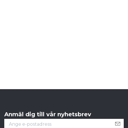
S
S
Anmäl dig till vår nyhetsbrev