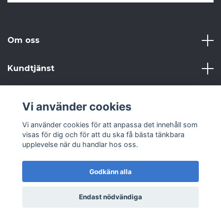
Om oss
Kundtjänst
Läs mer
Vi använder cookies
Sociala medier
Vi använder cookies för att anpassa det innehåll som
visas för dig och för att du ska få bästa tänkbara
upplevelse när du handlar hos oss.
Godkänn alla
© 2026 Från Gammalt till Annat AB
Endast nödvändiga