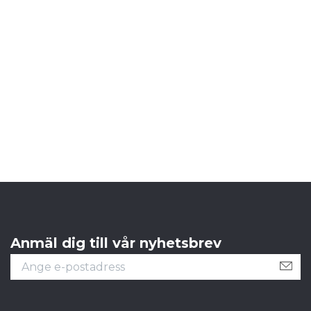
L
S
Anmäl dig till vår nyhetsbrev