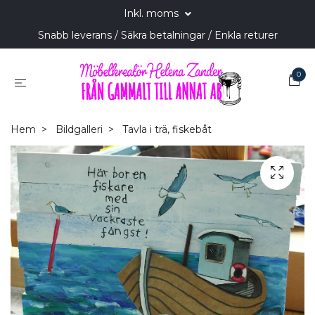
Inkl. moms
Snabb leverans / Säkra betalningar / Enkla returer
0
Hem
Bildgalleri
Tavla i trä, fiskebåt