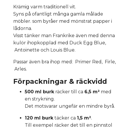
Krämig varm traditionell vit.
Syns på ofantligt många gamla målade
möbler. som byråer med mönstrat papper i
lådorna.
Visst tänker man Frankrike även med denna
kulör ihopkopplad med Duck Egg Blue,
Antoinette och Louis Blue.
Passar även bra ihop med: Primer Red, Firle,
Arles.
Förpackningar & räckvidd
500 ml burk
räcker till ca
6,5 m²
med
en strykning.
Det motsvarar ungefär en mindre byrå.
120 ml burk
täcker ca
1,5 m²
.
Till exempel räcker det till en pinnstol