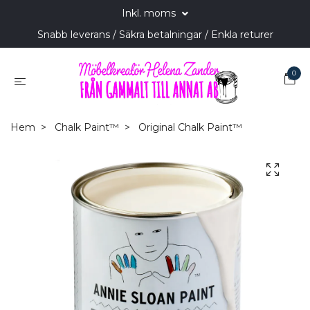
Inkl. moms
Snabb leverans / Säkra betalningar / Enkla returer
0
Hem
Chalk Paint™
Original Chalk Paint™