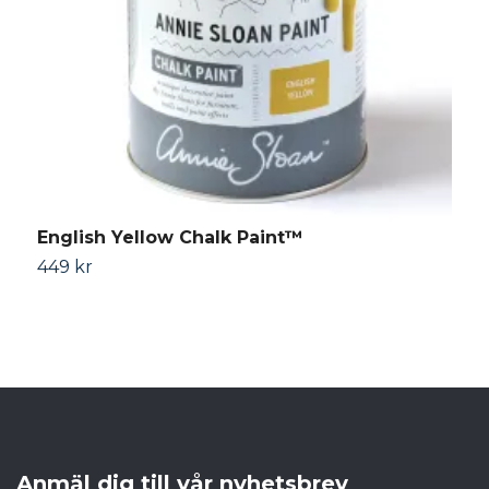
English Yellow Chalk Paint™
F
449 kr
4
Anmäl dig till vår nyhetsbrev