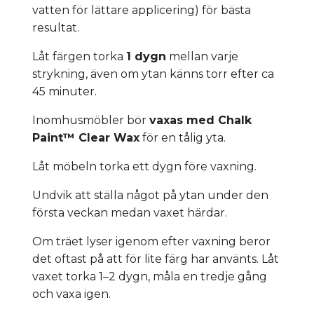
vatten för lättare applicering) för bästa
resultat.
Låt färgen torka
1 dygn
mellan varje
strykning, även om ytan känns torr efter ca
45 minuter.
Inomhusmöbler bör
vaxas med Chalk
Paint™ Clear Wax
för en tålig yta.
Låt möbeln torka ett dygn före vaxning.
Undvik att ställa något på ytan under den
första veckan medan vaxet härdar.
Om träet lyser igenom efter vaxning beror
det oftast på att för lite färg har använts. Låt
vaxet torka 1–2 dygn, måla en tredje gång
och vaxa igen.