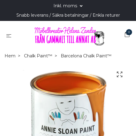
Inkl. moms
Snabb leverans / Säkra betalningar / Enkla returer
0
Hem
Chalk Paint™
Barcelona Chalk Paint™