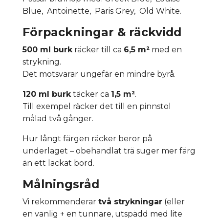
Blue, Antoinette, Paris Grey, Old White.
Förpackningar & räckvidd
500 ml burk
räcker till ca
6,5 m²
med en
strykning.
Det motsvarar ungefär en mindre byrå.
120 ml burk
täcker ca
1,5 m²
.
Till exempel räcker det till en pinnstol
målad två gånger.
Hur långt färgen räcker beror på
underlaget – obehandlat trä suger mer färg
än ett lackat bord.
Målningsråd
Vi rekommenderar
två strykningar
(eller
en vanlig + en tunnare, utspädd med lite