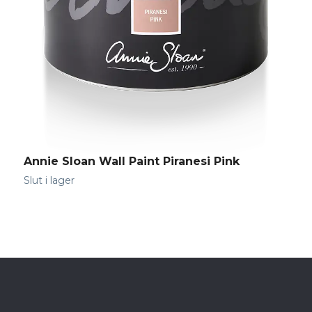
Annie Sloan Wall Paint Piranesi Pink
A
Slut i lager
S