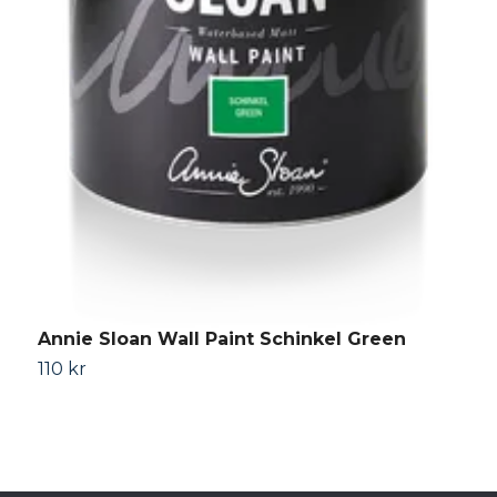
A
Annie Sloan Wall Paint Schinkel Green
S
110 kr