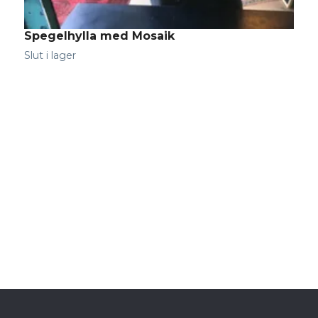
Spegelhylla med Mosaik
Slut i lager
S
S