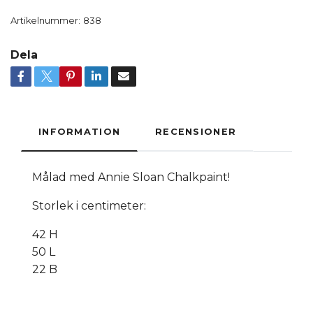
Artikelnummer:
838
Dela
INFORMATION
RECENSIONER
Målad med Annie Sloan Chalkpaint!
Storlek i centimeter:
42 H
50 L
22 B