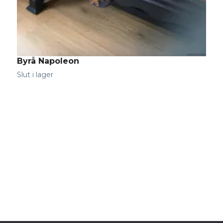
Byrå Napoleon
S
Slut i lager
S