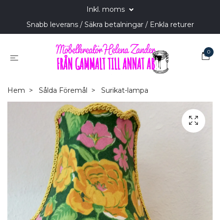
Inkl. moms
Snabb leverans / Säkra betalningar / Enkla returer
0
Hem
Sålda Föremål
Surikat-lampa