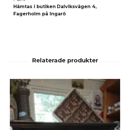
Hämtas i butiken
Dalviksvägen 4,
Fagerholm på Ingarö
S
S