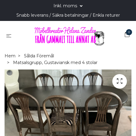
Inkl. moms
Snabb leverans / Säkra betalningar / Enkla returer
0
Hem
Sålda Föremål
Matsalsgrupp, Gustaviansk med 4 stolar