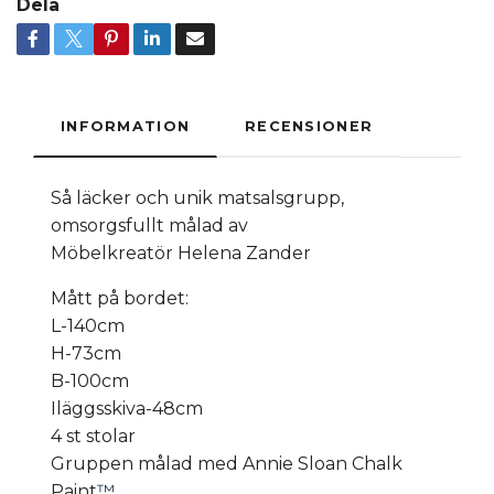
Dela
INFORMATION
RECENSIONER
Så läcker och unik matsalsgrupp,
omsorgsfullt målad av
Möbelkreatör Helena Zander
Mått på bordet:
L-140cm
H-73cm
B-100cm
Iläggsskiva-48cm
4 st stolar
Gruppen målad med Annie Sloan Chalk
Paint
™