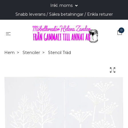
Inkl. moms
Snabb leverans / Säkra betalningar / Enkla returer
0
Hem
Stenciler
Stencil Träd