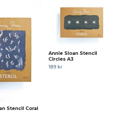
Annie Sloan Stencil
Circles A3
189 kr
Ann
Chi
225
an Stencil Coral