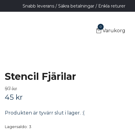
Snabb leverans / Säkra betalningar / Enkla returer
0
Varukorg
Stencil Fjärilar
97 kr
45 kr
Produkten är tyvärr slut i lager. :(
Lagersaldo:
3