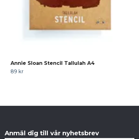
Annie Sloan Stencil Tallulah A4
A
89 kr
1
Anmäl dig till vår nyhetsbrev