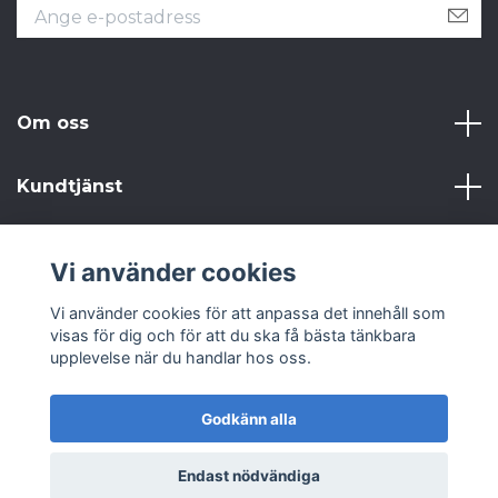
Om oss
Kundtjänst
Läs mer
Vi använder cookies
Sociala medier
Vi använder cookies för att anpassa det innehåll som
visas för dig och för att du ska få bästa tänkbara
upplevelse när du handlar hos oss.
Godkänn alla
© 2026 Från Gammalt till Annat AB
Endast nödvändiga