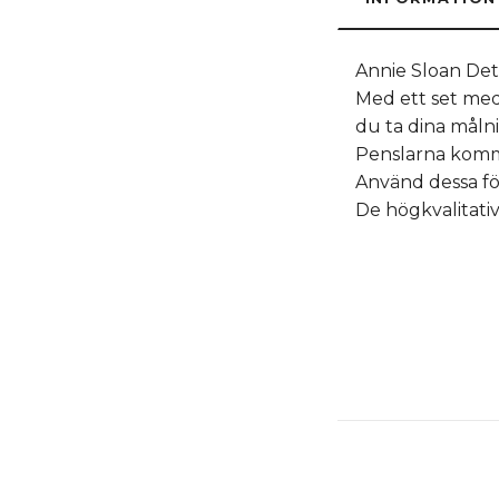
Annie Sloan Deta
Med ett set med
du ta dina målnin
Penslarna kommer
Använd dessa för
De högkvalitati