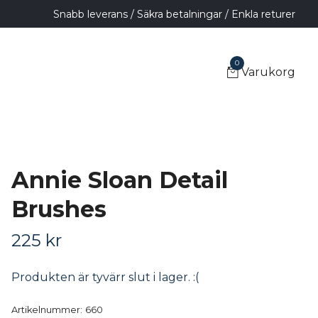
Snabb leverans / Säkra betalningar / Enkla returer
0
Varukorg
Annie Sloan Detail
Brushes
225 kr
Produkten är tyvärr slut i lager. :(
Artikelnummer:
660