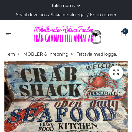
Inkl. moms
Snabb leverans / Säkra betalningar / Enkla returer
0
Hem
MÖBLER & Inredning
Trätavla med logga.