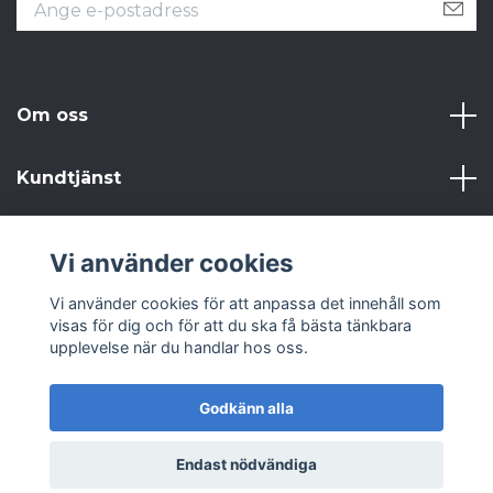
Om oss
Kundtjänst
Läs mer
Vi använder cookies
Sociala medier
Vi använder cookies för att anpassa det innehåll som
visas för dig och för att du ska få bästa tänkbara
upplevelse när du handlar hos oss.
Godkänn alla
© 2026 Från Gammalt till Annat AB
Endast nödvändiga