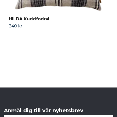
HILDA Kuddfodral
L
340 kr
7
Anmäl dig till vår nyhetsbrev