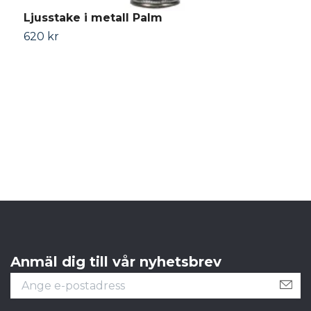
Ljusstake i metall Palm
620 kr
H
3
Anmäl dig till vår nyhetsbrev