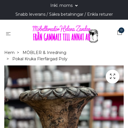
Inkl. moms
Snabb leverans / Säkra betalningar / Enkla returer
0
Hem
MÖBLER & Inredning
Pokal Kruka Flerfärgad Poly