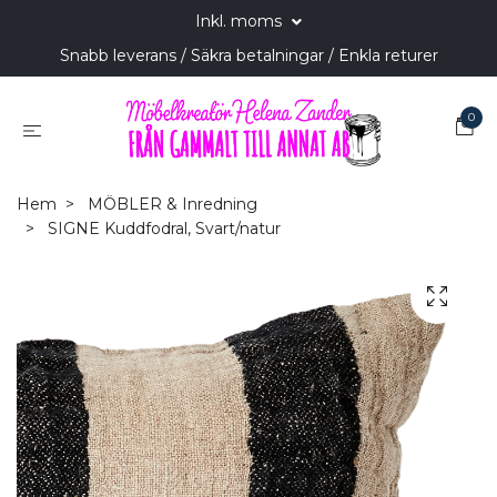
Inkl. moms
Snabb leverans / Säkra betalningar / Enkla returer
0
Hem
MÖBLER & Inredning
SIGNE Kuddfodral, Svart/natur