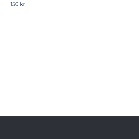
150 kr
L
1