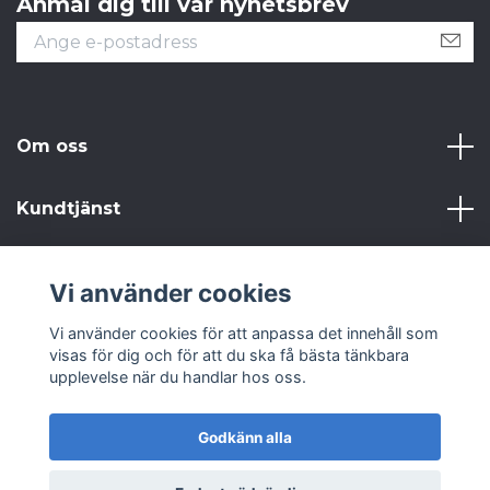
Anmäl dig till vår nyhetsbrev
Om oss
Kundtjänst
Läs mer
Vi använder cookies
Sociala medier
Vi använder cookies för att anpassa det innehåll som
visas för dig och för att du ska få bästa tänkbara
upplevelse när du handlar hos oss.
Godkänn alla
© 2026 Från Gammalt till Annat AB