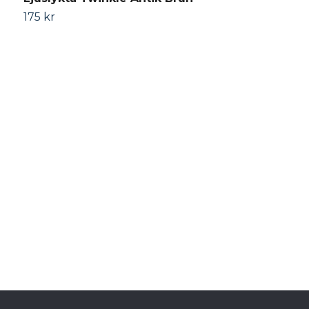
175 kr
F
6