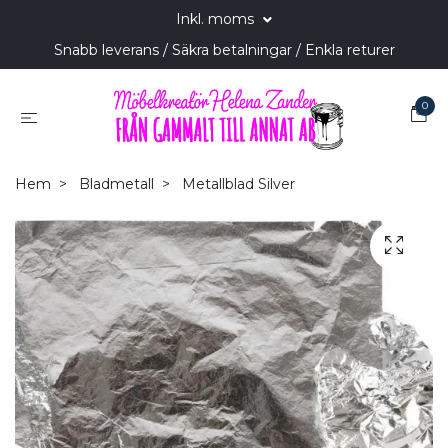
Inkl. moms
Snabb leverans / Säkra betalningar / Enkla returer
0
Hem
Bladmetall
Metallblad Silver