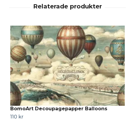
BomoArt Decoupagepapper Balloons
B
110 kr
1