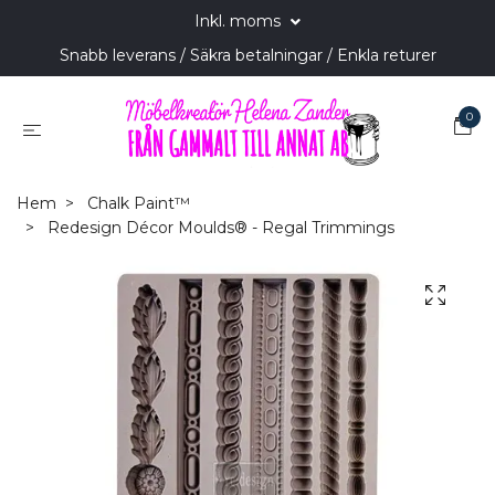
Inkl. moms
Snabb leverans / Säkra betalningar / Enkla returer
0
Hem
Chalk Paint™
Redesign Décor Moulds® - Regal Trimmings