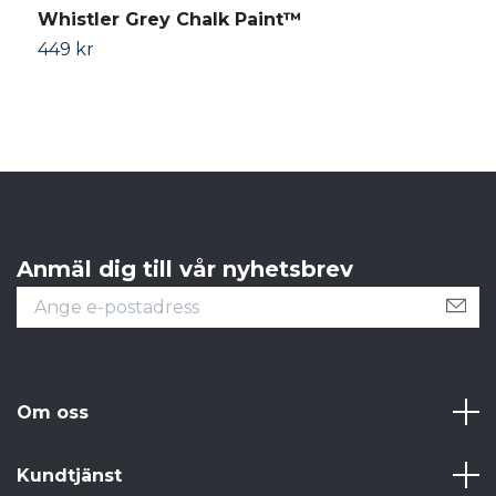
Whistler Grey Chalk Paint™
C
449 kr
4
Anmäl dig till vår nyhetsbrev
Om oss
Kundtjänst