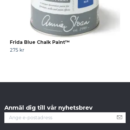
Frida Blue Chalk Paint™
E
275 kr
4
Anmäl dig till vår nyhetsbrev