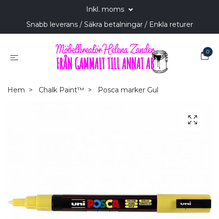
Inkl. moms
Snabb leverans / Säkra betalningar / Enkla returer
0
Hem
Chalk Paint™
Posca marker Gul