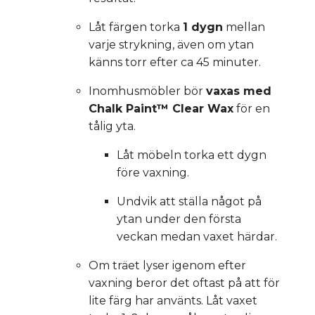
Låt färgen torka
1 dygn
mellan
varje strykning, även om ytan
känns torr efter ca 45 minuter.
Inomhusmöbler bör
vaxas med
Chalk Paint™ Clear Wax
för en
tålig yta.
Låt möbeln torka ett dygn
före vaxning.
Undvik att ställa något på
ytan under den första
veckan medan vaxet härdar.
Om träet lyser igenom efter
vaxning beror det oftast på att för
lite färg har använts. Låt vaxet