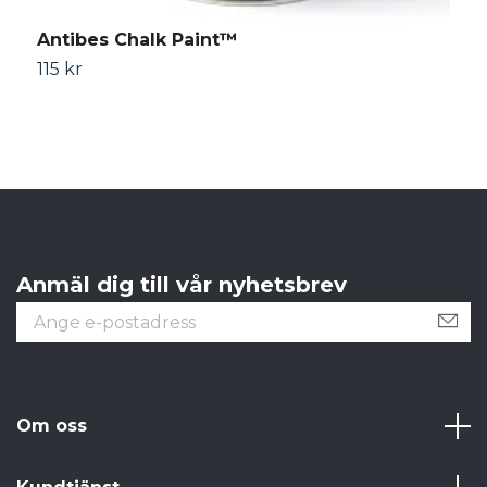
Antibes Chalk Paint™
A
115 kr
4
Anmäl dig till vår nyhetsbrev
Om oss