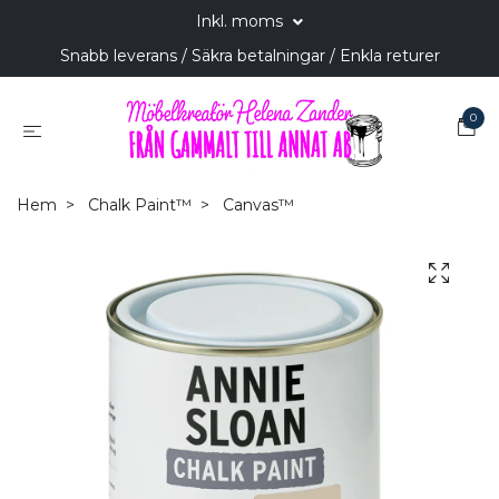
Inkl. moms
Snabb leverans / Säkra betalningar / Enkla returer
0
Hem
Chalk Paint™
Canvas™