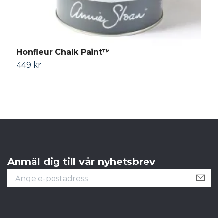
Honfleur Chalk Paint™
O
449 kr
4
Anmäl dig till vår nyhetsbrev