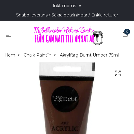
Inkl. moms
Snabb leverans / Säkra betalningar / Enkla returer
0
Hem
Chalk Paint™
Akrylfärg Burnt Umber 75ml