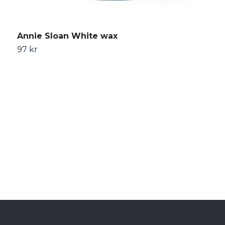
Annie Sloan White wax
A
97 kr
9