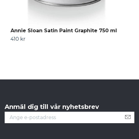
Annie Sloan Satin Paint Graphite 750 ml
A
m
410 kr
4
Anmäl dig till vår nyhetsbrev