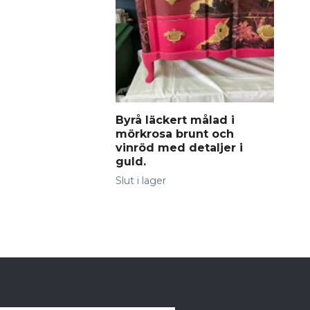
Byrå läckert målad i
Mål
mörkrosa brunt och
0 k
vinröd med detaljer i
guld.
Slut i lager