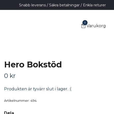
Snabb leverans / Säkra betalningar / Enkla returer
0
Varukorg
Hero Bokstöd
0 kr
Produkten är tyvärr slut i lager. :(
Artikelnummer:
494
Dela